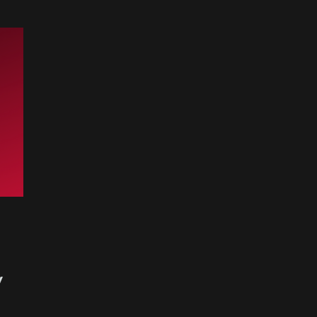
다. 추가
에 참여
응에 힘
모션 기
✅ 가입
신청폼 작
번거로움
프로세스
.kr)
00 AU
신청이나
V