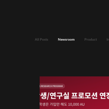
All Posts
Newsroom
Product
I