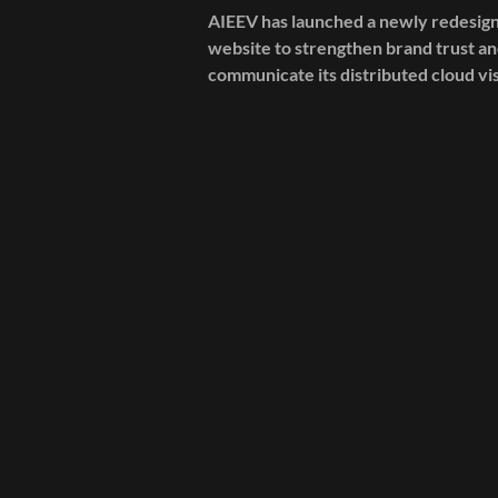
AIEEV has launched a newly redesig
website to strengthen brand trust an
communicate its distributed cloud vis
Discover what’s changed and why it 