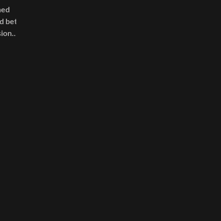
ned
d better
ion.
matters.