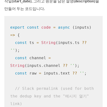
작일(start_date), 그리고 원문을 담은 설명(description)을 
만들어 두는 코드입니다.
export const
code
=
async
 (inputs) 
=>
 {

const
 ts 
=
String
(inputs.ts 
??
''
);

const
 channel 
=
String
(inputs.channel 
??
''
);

const
 raw 
=
 inputs.text 
??
''
;

// Slack permalink (used for both 
the dedup key and the "메시지 열기" 
link)