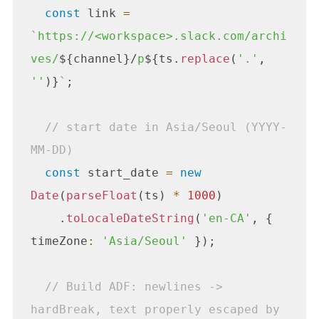
const
 link 
=
`https://<workspace>.slack.com/archi
ves/
${channel}/
p
${ts.
replace
(
'.'
, 
''
)}
`
;

  // start date in Asia/Seoul (YYYY-
MM-DD)
 const
 start_date 
=
new
Date
(
parseFloat
(ts) 
*
1000
)

    .
toLocaleDateString
(
'en-CA'
, { 
timeZone
:
'Asia/Seoul'
 });

  // Build ADF: newlines -> 
hardBreak, text properly escaped by 