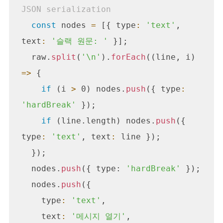
JSON serialization
const
 nodes 
=
 [{ type
:
'text'
, 
text
:
'슬랙 원문: '
 }];

  raw.
split
(
'\n'
).
forEach
((line, i) 
=>
 {

if
 (i
 >
 0) nodes.
push
({ type
:
'hardBreak' 
});

if
 (line.length) nodes.
push
({ 
type
:
'text'
, text
:
 line });

  });

  nodes.
push
({ type: 
'hardBreak'
 });

  nodes.
push
({

    type
:
'text'
,

    text
:
'메시지 열기'
,
