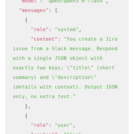
"model"
: 
"qwen/qwen3.6-flash"
,

 "messages"
: [

    {

"role"
: 
"system"
,

"content"
: 
"You create a Jira 
issue from a Slack message. Respond 
with a single JSON object with 
exactly two keys: \"title\" (short 
summary) and \"description\" 
(details with context). Output JSON 
only, no extra text."
    },

    {

"role"
: 
"user"
,
