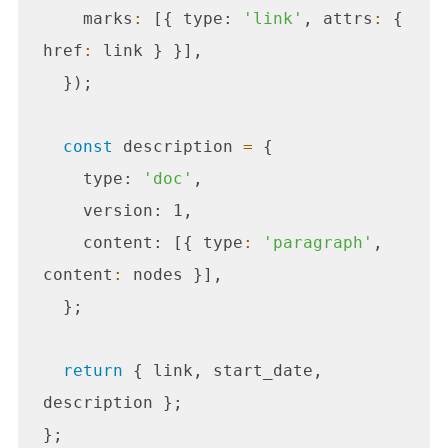
    marks
:
 [{ type: 
'link'
, attrs
:
 { 
href
:
 link } }],

  });

const
 description 
=
 {

    type: 
'doc'
,

    version: 1,

    content: [{ type
:
'paragraph'
, 
content
:
 nodes }],

  };

return
 { link, start_date, 
description };
